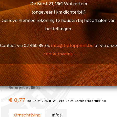
Sleutelhanger
De Biest 23, 1861 Wolvertem
(ongeveer 1 km dichterbij!)
Gelieve hiermee rekening te houden bij het afhalen van
bestellingen.
Contact via 02 460 85 35,
info@tiptopprint.be
of via onze
contactpagina
.
Gian beukenhouten rechthoekige 
Referentie : 118122
€ 0,77
inclusief 21% BTW - exclusief korting/bedrukking
Omschrijving
Infos