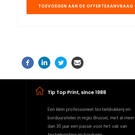
Tip Top Print, since 1988
Een klein professioneel textieldrukkerij en
borduuratelier in regio Brussel, met al meer
dan 30 jaar een passie voor het vak van