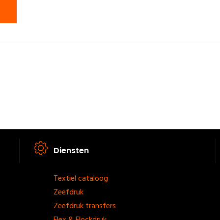
Diensten
Footer
Textiel cataloog
Zeefdruk
menu
Zeefdruk transfers