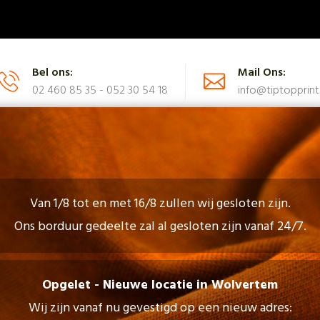
Bel ons:
Mail Ons:
02 460 85 35 - 052 30 54 18
info@tiptopprint
N
CATALOGUS
FAQ
NEEM CONTACT OP
Van 1/8 tot en met 16/8 zullen wij gesloten zijn.
Ons borduur gedeelte zal al gesloten zijn vanaf 24/7.
eukenhouten Recht
Opgelet - Nieuwe locatie in Wolvertem
Wij zijn vanaf nu gevestigd op een nieuw adres: