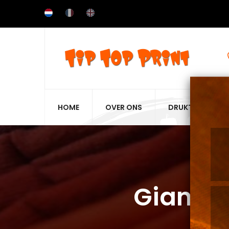
Overslaan
en
naar
de
inhoud
gaan
HOME
OVER ONS
DRUKTECHNIEKE
Gian B