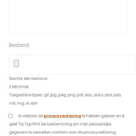
Bestand
Slechts één bestand.
2 MB limiet.
Toegestane types: gif, jpg, jpeg, png, pdf, doc, docx, psd, psb,
cdr, svg, ai, eps.
Policy
Ik verklaar de
privacyverklaring
te hebben gelezen en ik
geef Tip Top Print de toestemming om mijn persoonlijke
gegevens te verwerken conform aan de privacyverklaring.