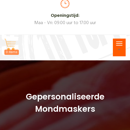
Openingstijd:
Maa - Vri: 09.00 uur to 17.00 uur
+
0 items
Gepersonaliseerde
Mondmaskers