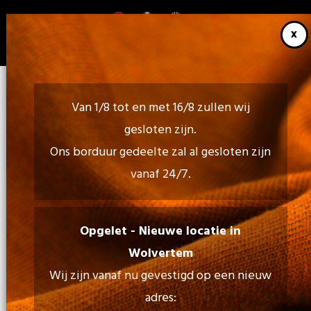
Overslaan
en
naar
de
inhoud
gaan
Van 1/8 tot en met 16/8 zullen wij
gesloten zijn.
Ons borduur gedeelte zal al gesloten zijn
vanaf 24/7.
Bel ons:
02 460 85 35 - 052 30 54 18
Opgelet - Nieuwe locatie in
Wolvertem
Mail Ons:
Wij zijn vanaf nu gevestigd op een nieuw
info@tiptopprint.be
adres: