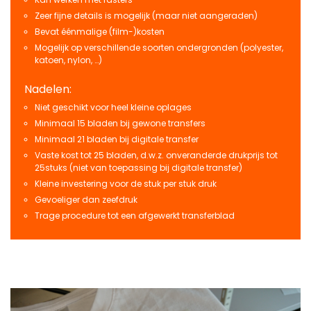
Zeer fijne details is mogelijk (maar niet aangeraden)
Bevat éénmalige (film-)kosten
Mogelijk op verschillende soorten ondergronden (polyester,
katoen, nylon, …)
Nadelen:
Niet geschikt voor heel kleine oplages
Minimaal 15 bladen bij gewone transfers
Minimaal 21 bladen bij digitale transfer
Vaste kost tot 25 bladen, d.w.z. onveranderde drukprijs tot
25stuks (niet van toepassing bij digitale transfer)
Kleine investering voor de stuk per stuk druk
Gevoeliger dan zeefdruk
Trage procedure tot een afgewerkt transferblad