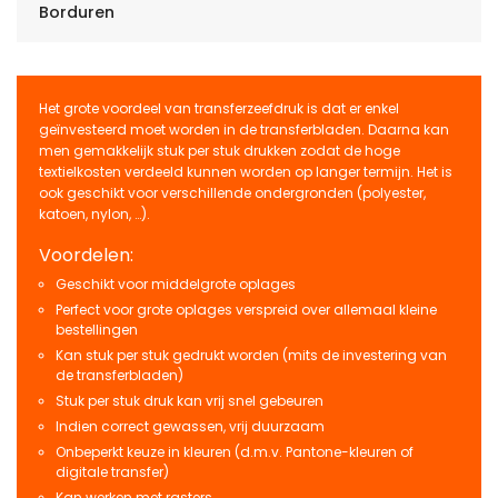
Borduren
Het grote voordeel van transferzeefdruk is dat er enkel
geïnvesteerd moet worden in de transferbladen. Daarna kan
men gemakkelijk stuk per stuk drukken zodat de hoge
textielkosten verdeeld kunnen worden op langer termijn. Het is
ook geschikt voor verschillende ondergronden (polyester,
katoen, nylon, …).
Voordelen:
Geschikt voor middelgrote oplages
Perfect voor grote oplages verspreid over allemaal kleine
bestellingen
Kan stuk per stuk gedrukt worden (mits de investering van
de transferbladen)
Stuk per stuk druk kan vrij snel gebeuren
Indien correct gewassen, vrij duurzaam
Onbeperkt keuze in kleuren (d.m.v. Pantone-kleuren of
digitale transfer)
Kan werken met rasters