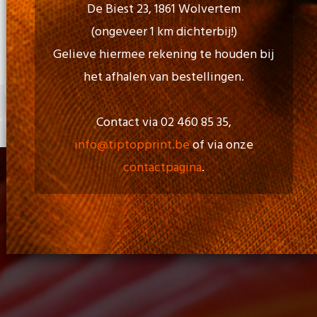
De Biest 23, 1861 Wolvertem
(ongeveer 1 km dichterbij!)
Openingstijd:
Gelieve hiermee rekening te houden bij
Maa - Vri: 09.00 uur to 17.00 uur
het afhalen van bestellingen.
Contact via 02 460 85 35,
+
0 items
info@tiptopprint.be
of via onze
contactpagina
.
Transferzeefdruk