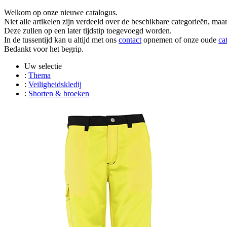
Overslaan
Welkom op onze nieuwe catalogus.
en
Niet alle artikelen zijn verdeeld over de beschikbare categorieën, ma
naar
Deze zullen op een later tijdstip toegevoegd worden.
de
In de tussentijd kan u altijd met ons
contact
opnemen of onze oude
ca
inhoud
Bedankt voor het begrip.
gaan
Uw selectie
:
Thema
:
Veiligheidskledij
:
Shorten & broeken