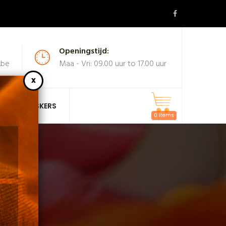
Openingstijd:
.be
Maa - Vri: 09.00 uur to 17.00 uur
MASKERS
0 items