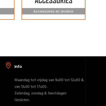
Accessoires et andere
Info
Maandag tot vrijdag van 9u00 tot 12u00 &
van 13u30 tot 17u00..
Zaterdag, zondag & feestdagen
Gesloten.