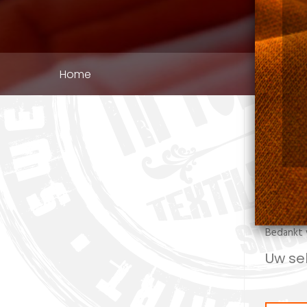
Kruimelpad
Home
Welkom o
Niet alle
Deze zul
In de tus
Bedankt 
Uw se