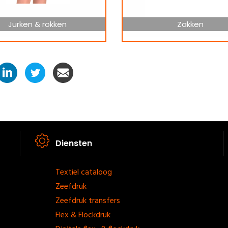
Jurken & rokken
Zakken
Diensten
Footer
Textiel cataloog
Zeefdruk
menu
Zeefdruk transfers
Flex & Flockdruk