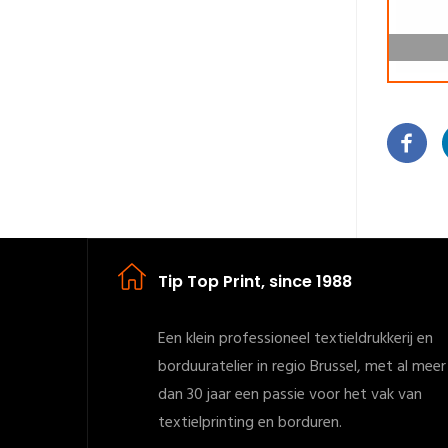
Tip Top Print, since 1988
Een klein professioneel textieldrukkerij en
borduuratelier in regio Brussel, met al meer
dan 30 jaar een passie voor het vak van
textielprinting en borduren.