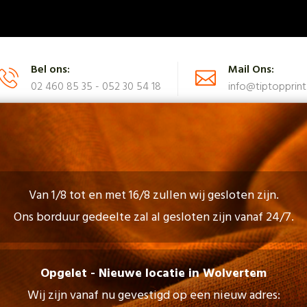
Bel ons:
Mail Ons:
02 460 85 35 - 052 30 54 18
info@tiptopprint
N
CATALOGUS
FAQ
NEEM CONTACT OP
Van 1/8 tot en met 16/8 zullen wij gesloten zijn.
Ons borduur gedeelte zal al gesloten zijn vanaf 24/7.
Shop
Opgelet - Nieuwe locatie in Wolvertem
Wij zijn vanaf nu gevestigd op een nieuw adres: