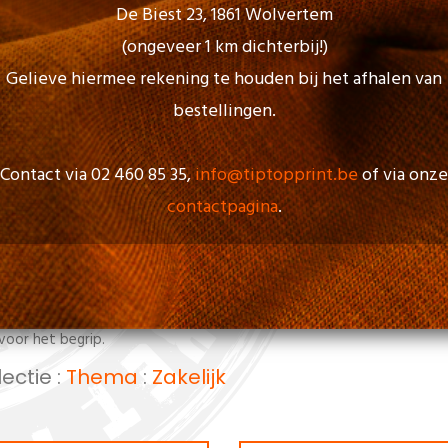
De Biest 23, 1861 Wolvertem
(ongeveer 1 km dichterbij!)
Gelieve hiermee rekening te houden bij het afhalen van
bestellingen.
Contact via 02 460 85 35,
info@tiptopprint.be
of via onze
contactpagina
.
p onze nieuwe catalogus.
 artikelen zijn verdeeld over de beschikbare categorieën, maar ze zijn
len op een later tijdstip toegevoegd worden.
sentijd kan u altijd met ons
contact
opnemen of onze oude
cataloo
voor het begrip.
lectie
:
Thema
:
Zakelijk