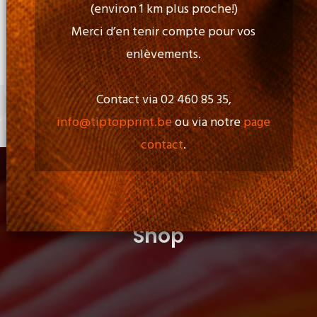
(environ 1 km plus proche!)
Merci d’en tenir compte pour vos
Ouverture:
enlèvements.
Lun - Ven: de 09h00 à 17h00
Contact via 02 460 85 35,
info@tiptopprint.be
ou via notre
page
+
0 item
contact
.
Shop