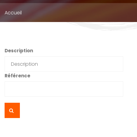
Fil
Accueil
d'Ariane
Description
Référence