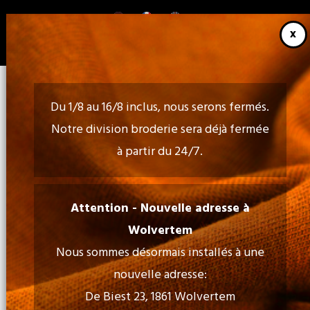
Aller
au
contenu
principal
Du 1/8 au 16/8 inclus, nous serons fermés.
Notre division broderie sera déjà fermée
à partir du 24/7.
Appelez-nous:
02 460 85 35 - 052 30 54 18
Attention - Nouvelle adresse à
Wolvertem
Nous sommes désormais installés à une
Email:
nouvelle adresse:
info@tiptopprint.be
De Biest 23, 1861 Wolvertem