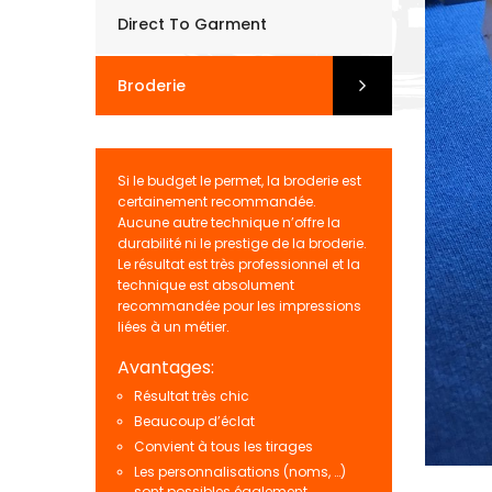
Direct To Garment
Broderie
Si le budget le permet, la broderie est
certainement recommandée.
Aucune autre technique n’offre la
durabilité ni le prestige de la broderie.
Le résultat est très professionnel et la
technique est absolument
recommandée pour les impressions
liées à un métier.
Avantages:
Résultat très chic
Beaucoup d’éclat
Convient à tous les tirages
Les personnalisations (noms, …)
sont possibles également