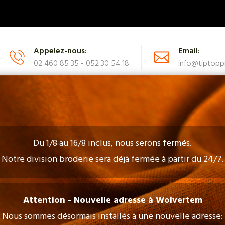
Appelez-nous:
Email:
02 460 85 35 - 052 30 54 18
info@tiptoppr
CATALOGUE
FAQ
CONTACTEZ-NOUS
Du 1/8 au 16/8 inclus, nous serons fermés.
Notre division broderie sera déjà fermée à partir du 24/7.
Broderie
Attention - Nouvelle adresse à Wolvertem
Nous sommes désormais installés à une nouvelle adresse: