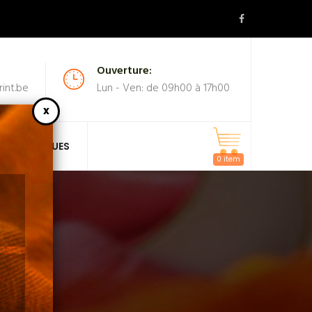
Ouverture:
int.be
Lun - Ven: de 09h00 à 17h00
MASQUES
0 item