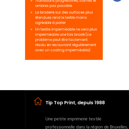
Transitions progressives, trames et
ombres pas possible
La broderie sur des surfaces plus
étendues rend le textile moins
agréable à porter
Un textile imperméable ne sera plus
imperméable une fois brodé (ce
problème peut être facilement
résolu en recouvrant régulièrement
avec un coating imperméable)
Tip Top Print, depuis 1988
Une petite imprimerie textile
professionnelle dans la région de Bruxelles,