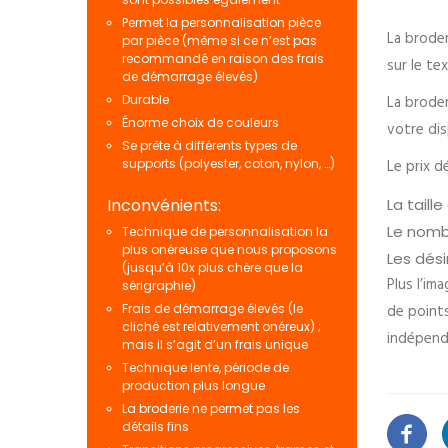
Permet la personnalisation pièce
La broder
par pièce (même si ce n’est pas
recommandé en raison des frais
sur le tex
de démarrage élevés)
La broder
Durable
Énorme choix de couleurs
votre dis
Se prête à différents types de
Le prix d
supports (polyester, coton, nylon, …)
La taill
Inconvénients:
Le nombr
Technique de personnalisation la
plus onéreuse que nous proposons
Les dési
(jusqu’à 10x plus chère que la
Plus l’im
sérigraphie)
de points
Frais de démarrage élevés (le
cliché est relativement onéreux) ;
indépend
mais il s’agit d’un frais unique
Technique lente, période de
production plus longue
La broderie ne permet pas les
détails fins