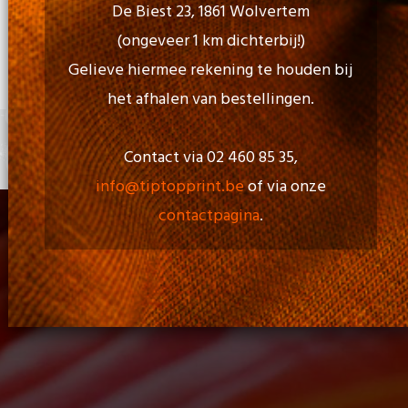
De Biest 23, 1861 Wolvertem
(ongeveer 1 km dichterbij!)
Openingstijd:
Gelieve hiermee rekening te houden bij
Maa - Vri: 09.00 uur to 17.00 uur
het afhalen van bestellingen.
Contact via 02 460 85 35,
+
0 items
info@tiptopprint.be
of via onze
contactpagina
.
Gadgets En Gifts