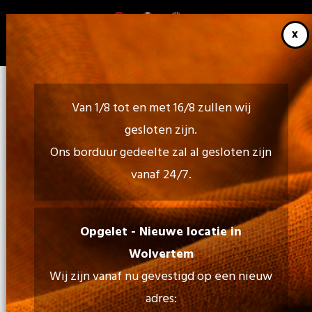
Overslaan
en
naar
de
inhoud
gaan
Van 1/8 tot en met 16/8 zullen wij
gesloten zijn.
Ons borduur gedeelte zal al gesloten zijn
vanaf 24/7.
Bel ons:
02 460 85 35 - 052 30 54 18
Opgelet - Nieuwe locatie in
Wolvertem
Mail Ons:
Wij zijn vanaf nu gevestigd op een nieuw
info@tiptopprint.be
adres: