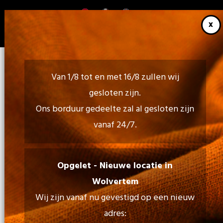
Overslaan
en
naar
de
inhoud
gaan
Van 1/8 tot en met 16/8 zullen wij
gesloten zijn.
Ons borduur gedeelte zal al gesloten zijn
vanaf 24/7.
Bel ons:
02 460 85 35 - 052 30 54 18
Opgelet - Nieuwe locatie in
Wolvertem
Mail Ons:
Wij zijn vanaf nu gevestigd op een nieuw
info@tiptopprint.be
adres: