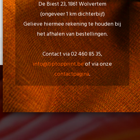
De Biest 23, 1861 Wolvertem
(ongeveer 1 km dichterbij!)
Openingstijd:
Gelieve hiermee rekening te houden bij
Maa - Vri: 09.00 uur to 17.00 uur
het afhalen van bestellingen.
Contact via 02 460 85 35,
+
0 items
info@tiptopprint.be
of via onze
contactpagina
.
Gadgets En Gifts