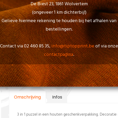
De Biest 23, 1861 Wolvertem
(ongeveer 1 km dichterbij!)
Gelieve hiermee rekening te houden bij het afhalen van
bestellingen.
Contact via 02 460 85 35,
info@tiptopprint.be
of via onze
contactpagina
.
Brainiac 3-piece wooden brain tea
Referentie : 110029
€ 8,49
inclusief 21% BTW - exclusief korting/bedrukking
Omschrijving
Infos
3 in 1 puzzel in een houten geschenkverpakking. Decoratie 