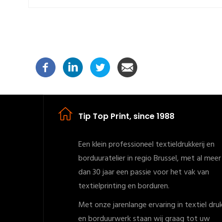
Tip Top Print, since 1988
Een klein professioneel textieldrukkerij en
borduuratelier in regio Brussel, met al meer
dan 30 jaar een passie voor het vak van
textielprinting en borduren.
Met onze jarenlange ervaring in textiel dru
en borduurwerk staan wij graag tot uw