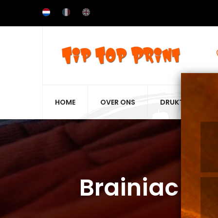
Overslaan
en
naar
de
inhoud
gaan
HOME
OVER ONS
DRUKTECHNIEKE
Brainiac 3-