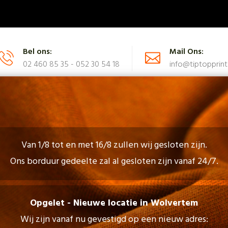
Bel ons:
Mail Ons:
02 460 85 35 - 052 30 54 18
info@tiptopprint
N
CATALOGUS
FAQ
NEEM CONTACT OP
Van 1/8 tot en met 16/8 zullen wij gesloten zijn.
Ons borduur gedeelte zal al gesloten zijn vanaf 24/7.
Piece Wooden Brai
Opgelet - Nieuwe locatie in Wolvertem
Wij zijn vanaf nu gevestigd op een nieuw adres: